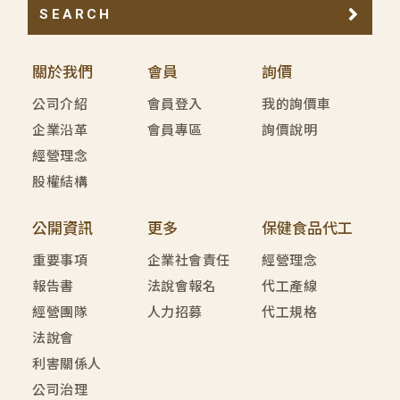
SEARCH
關於我們
會員
詢價
公司介紹
會員登入
我的詢價車
企業沿革
會員專區
詢價說明
經營理念
股權結構
公開資訊
更多
保健食品代工
重要事項
企業社會責任
經營理念
報告書
法說會報名
代工產線
經營團隊
人力招募
代工規格
法說會
利害關係人
公司治理