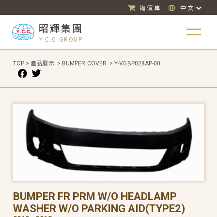
詢價車
中文
昭輝集團
Y.C.C GROUP
TOP
>
產品展示
>
BUMPER COVER
>
Y-VGBP028AP-00
BUMPER FR PRM W/O HEADLAMP
WASHER W/O PARKING AID(TYPE2)