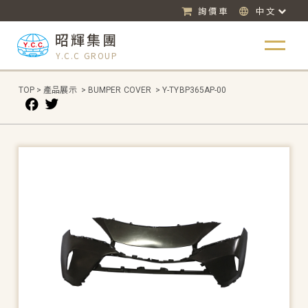
詢價車
中文
昭輝集團
Y.C.C GROUP
TOP
>
產品展示
>
BUMPER COVER
>
Y-TYBP365AP-00