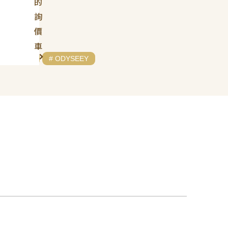
的
詢
價
車
# HONDA
# ODYSEEY