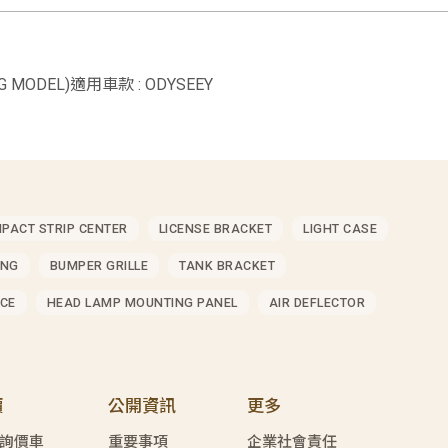
NG MODEL)適用車款 : ODYSEEY
MPACT STRIP CENTER
LICENSE BRACKET
LIGHT CASE
ING
BUMPER GRILLE
TANK BRACKET
CE
HEAD LAMP MOUNTING PANEL
AIR DEFLECTOR
價
公開資訊
更多
詢價車
重要事項
企業社會責任