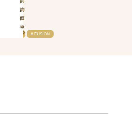
的
詢
價
車
# FORD
# FUSION