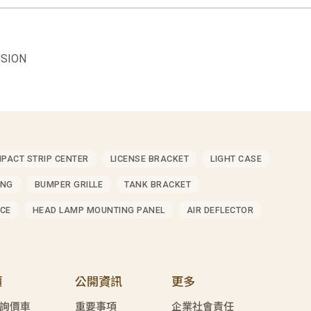
SION
MPACT STRIP CENTER
LICENSE BRACKET
LIGHT CASE
ING
BUMPER GRILLE
TANK BRACKET
CE
HEAD LAMP MOUNTING PANEL
AIR DEFLECTOR
價
公開資訊
更多
詢價車
重要事項
企業社會責任