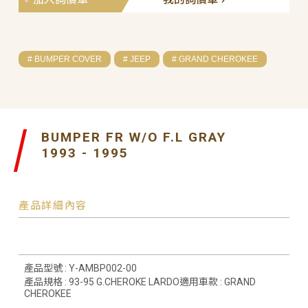
# BUMPER COVER
# JEEP
# GRAND CHEROKEE
BUMPER FR W/O F.L GRAY
1993 - 1995
產品詳細內容
產品型號 : Y-AMBP002-00
產品規格 : 93-95 G.CHEROKE LARDO適用車款 : GRAND
CHEROKEE