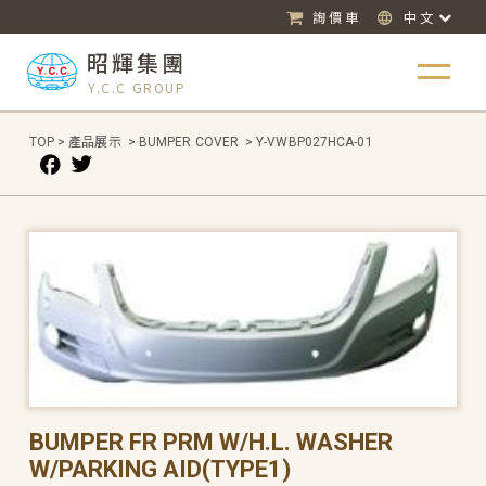
詢價車
中文
昭輝集團
Y.C.C GROUP
TOP
>
產品展示
>
BUMPER COVER
>
Y-VWBP027HCA-01
BUMPER FR PRM W/H.L. WASHER
W/PARKING AID(TYPE1)