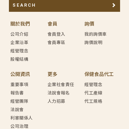
SEARCH
關於我們
會員
詢價
公司介紹
會員登入
我的詢價車
企業沿革
會員專區
詢價說明
經營理念
股權結構
公開資訊
更多
保健食品代工
重要事項
企業社會責任
經營理念
報告書
法說會報名
代工產線
經營團隊
人力招募
代工規格
法說會
利害關係人
公司治理