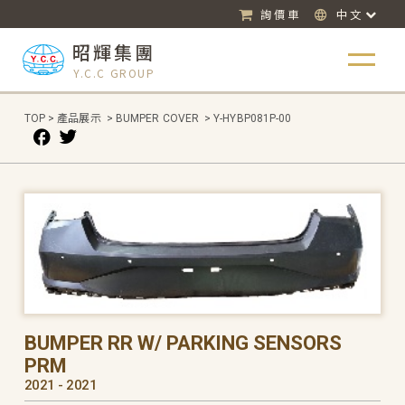
詢價車
中文
昭輝集團
Y.C.C GROUP
TOP
>
產品展示
>
BUMPER COVER
>
Y-HYBP081P-00
BUMPER RR W/ PARKING SENSORS
PRM
2021 - 2021