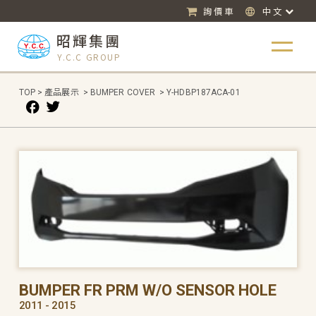
詢價車
中文
昭輝集團
Y.C.C GROUP
TOP
>
產品展示
>
BUMPER COVER
>
Y-HDBP187ACA-01
BUMPER FR PRM W/O SENSOR HOLE
2011 - 2015