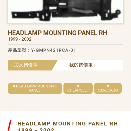
HEADLAMP MOUNTING PANEL RH
1999 - 2002
產品型號 : Y-GMPN421RCA-01
加入詢價車
我的詢價車
# HEAD LAMP MOUNTING
#
#
PANEL
CHEVROLET
SILVERADO
HEADLAMP MOUNTING PANEL RH
1999 - 2002