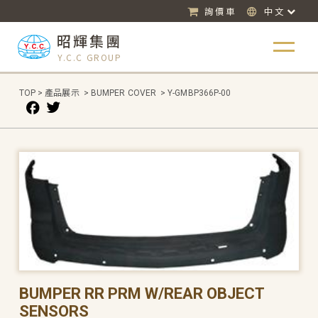
詢價車
中文
昭輝集團
Y.C.C GROUP
TOP
>
產品展示
>
BUMPER COVER
>
Y-GMBP366P-00
BUMPER RR PRM W/REAR OBJECT
SENSORS