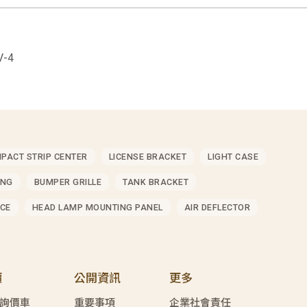
V-4
MPACT STRIP CENTER
LICENSE BRACKET
LIGHT CASE
ING
BUMPER GRILLE
TANK BRACKET
CE
HEAD LAMP MOUNTING PANEL
AIR DEFLECTOR
價
公開資訊
更多
詢價車
重要事項
企業社會責任