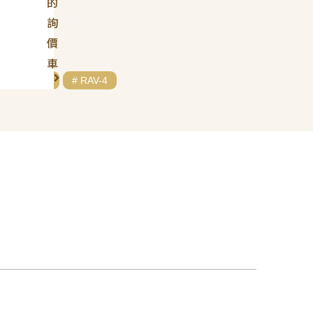
的
詢
價
車
# TOYOTA
# RAV-4