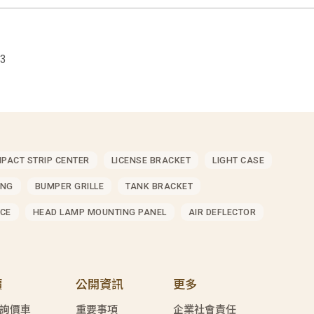
 3
MPACT STRIP CENTER
LICENSE BRACKET
LIGHT CASE
ING
BUMPER GRILLE
TANK BRACKET
CE
HEAD LAMP MOUNTING PANEL
AIR DEFLECTOR
價
公開資訊
更多
詢價車
重要事項
企業社會責任