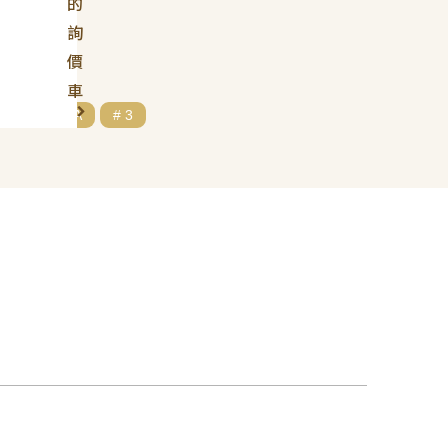
的
詢
價
車
# MAZDA
# 3