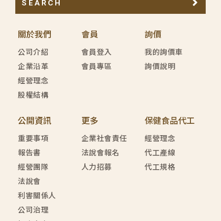
SEARCH
關於我們
會員
詢價
公司介紹
會員登入
我的詢價車
企業沿革
會員專區
詢價說明
經營理念
股權結構
公開資訊
更多
保健食品代工
重要事項
企業社會責任
經營理念
報告書
法說會報名
代工產線
經營團隊
人力招募
代工規格
法說會
利害關係人
公司治理