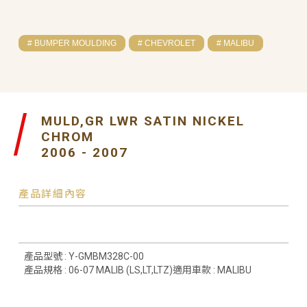
# BUMPER MOULDING
# CHEVROLET
# MALIBU
MULD,GR LWR SATIN NICKEL
CHROM
2006 - 2007
產品詳細內容
產品型號 : Y-GMBM328C-00
產品規格 : 06-07 MALIB (LS,LT,LTZ)適用車款 : MALIBU