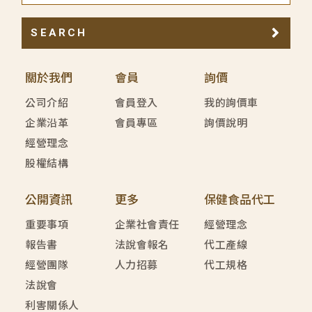
SEARCH
關於我們
會員
詢價
公司介紹
會員登入
我的詢價車
企業沿革
會員專區
詢價說明
經營理念
股權結構
公開資訊
更多
保健食品代工
重要事項
企業社會責任
經營理念
報告書
法說會報名
代工產線
經營團隊
人力招募
代工規格
法說會
利害關係人