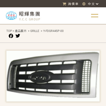
詢價車
中文
昭輝集團
Y.C.C GROUP
TOP
>
產品展示
>
GRILLE
>
Y-FDGR445P-00