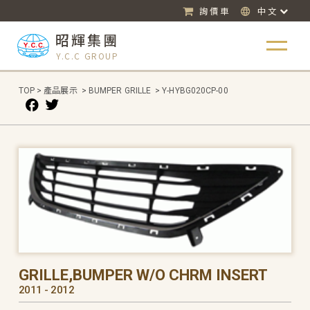
詢價車
中文
昭輝集團
Y.C.C GROUP
TOP
>
產品展示
>
BUMPER GRILLE
>
Y-HYBG020CP-00
GRILLE,BUMPER W/O CHRM INSERT
2011 - 2012