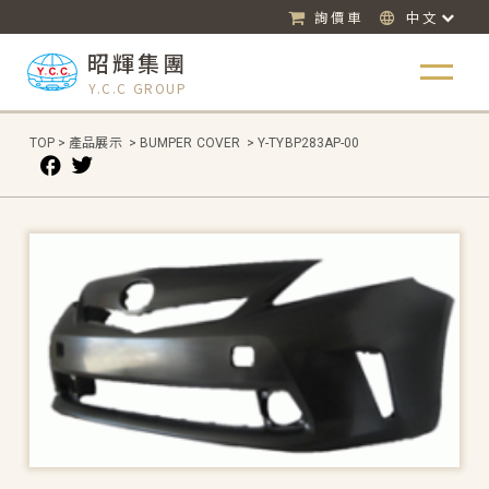
詢價車
中文
昭輝集團
Y.C.C GROUP
TOP
>
產品展示
>
BUMPER COVER
>
Y-TYBP283AP-00