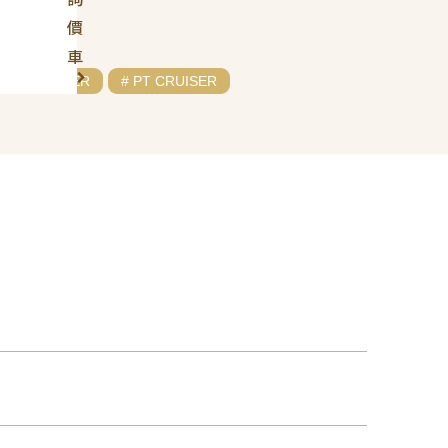
價
車
# CHRYSLER
# PT CRUISER