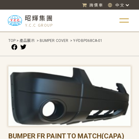
詢價車
中文
昭輝集團
Y.C.C GROUP
TOP
>
產品展示
>
BUMPER COVER
>
Y-FDBP068CA-01
BUMPER FR PAINT TO MATCH(CAPA)