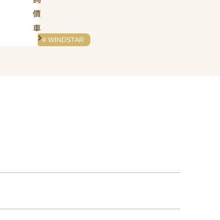
價
車
# FORD
# WINDSTAR