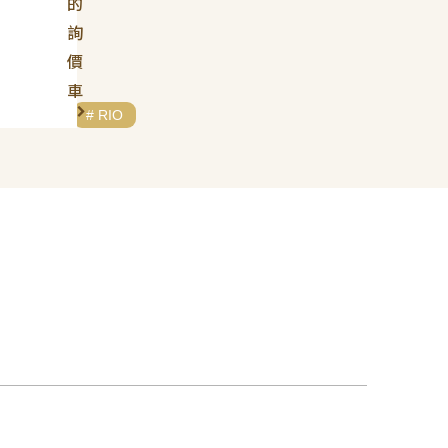
的
詢
價
車
# KIA
# RIO