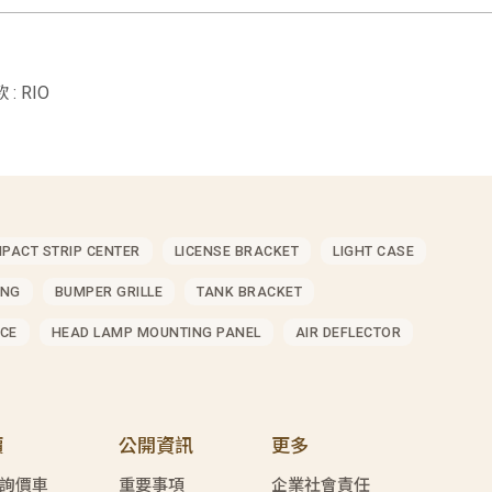
: RIO
MPACT STRIP CENTER
LICENSE BRACKET
LIGHT CASE
ING
BUMPER GRILLE
TANK BRACKET
CE
HEAD LAMP MOUNTING PANEL
AIR DEFLECTOR
價
公開資訊
更多
詢價車
重要事項
企業社會責任