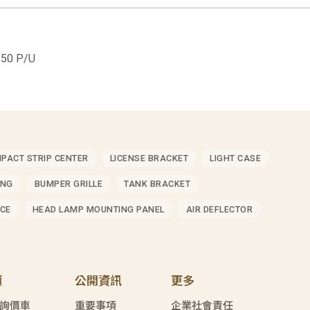
50 P/U
MPACT STRIP CENTER
LICENSE BRACKET
LIGHT CASE
ING
BUMPER GRILLE
TANK BRACKET
CE
HEAD LAMP MOUNTING PANEL
AIR DEFLECTOR
價
公開資訊
更多
詢價車
重要事項
企業社會責任