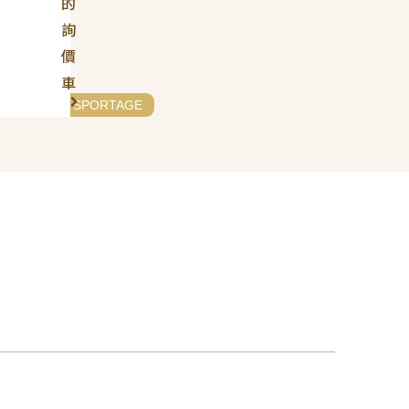
的
詢
價
車
# KIA
# SPORTAGE