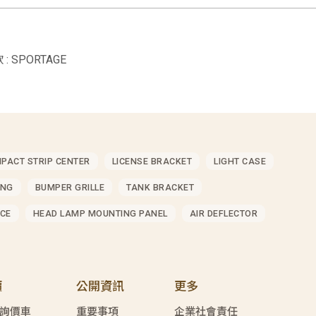
: SPORTAGE
MPACT STRIP CENTER
LICENSE BRACKET
LIGHT CASE
ING
BUMPER GRILLE
TANK BRACKET
CE
HEAD LAMP MOUNTING PANEL
AIR DEFLECTOR
價
公開資訊
更多
詢價車
重要事項
企業社會責任