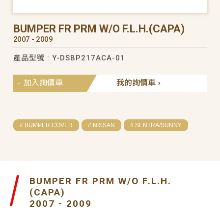
BUMPER FR PRM W/O F.L.H.(CAPA)
2007 - 2009
產品型號 : Y-DSBP217ACA-01
加入詢價車
我的詢價車
# BUMPER COVER
# NISSAN
# SENTRA/SUNNY
BUMPER FR PRM W/O F.L.H.
(CAPA)
2007 - 2009