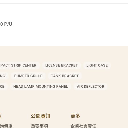
0 P/U
MPACT STRIP CENTER
LICENSE BRACKET
LIGHT CASE
ING
BUMPER GRILLE
TANK BRACKET
CE
HEAD LAMP MOUNTING PANEL
AIR DEFLECTOR
價
公開資訊
更多
詢價車
重要事項
企業社會責任