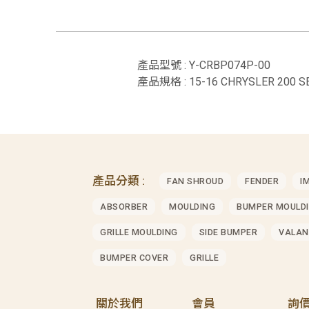
產品型號 : Y-CRBP074P-00
產品規格 : 15-16 CHRYSLER 200 
產品分類 :
FAN SHROUD
FENDER
I
ABSORBER
MOULDING
BUMPER MOULD
GRILLE MOULDING
SIDE BUMPER
VALAN
BUMPER COVER
GRILLE
關於我們
會員
詢