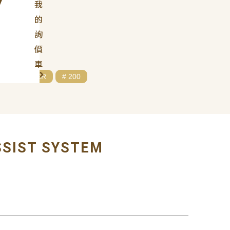
我
的
詢
價
車
# CHRYSLER
# 200
SSIST SYSTEM