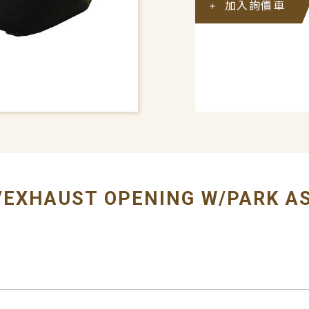
加入詢價車
# BUMPER COVER
/EXHAUST OPENING W/PARK A