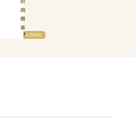
的
詢
價
車
# FORD
# EDGE