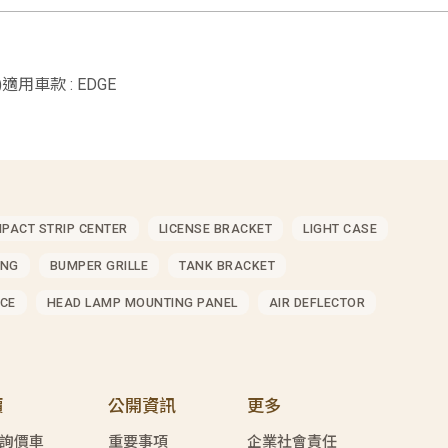
D)適用車款 : EDGE
MPACT STRIP CENTER
LICENSE BRACKET
LIGHT CASE
ING
BUMPER GRILLE
TANK BRACKET
CE
HEAD LAMP MOUNTING PANEL
AIR DEFLECTOR
價
公開資訊
更多
詢價車
重要事項
企業社會責任