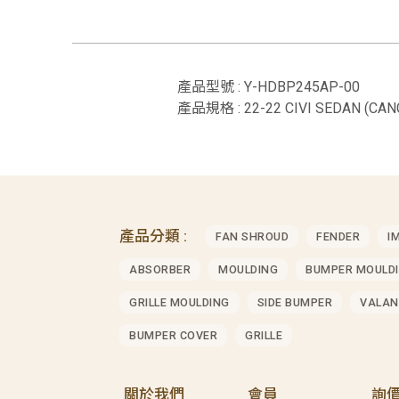
產品型號 : Y-HDBP245AP-00
產品規格 : 22-22 CIVI SEDAN (CAN
產品分類 :
FAN SHROUD
FENDER
I
ABSORBER
MOULDING
BUMPER MOULD
GRILLE MOULDING
SIDE BUMPER
VALAN
BUMPER COVER
GRILLE
關於我們
會員
詢