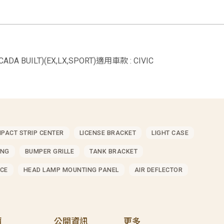
CADA BUILT)(EX,LX,SPORT)適用車款 : CIVIC
MPACT STRIP CENTER
LICENSE BRACKET
LIGHT CASE
ING
BUMPER GRILLE
TANK BRACKET
CE
HEAD LAMP MOUNTING PANEL
AIR DEFLECTOR
價
公開資訊
更多