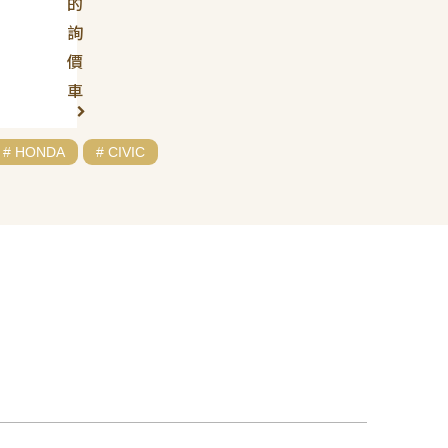
的
詢
價
車
# HONDA
# CIVIC