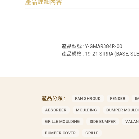
產品詳細內容
產品型號 : Y-GMAR384R-00
產品規格 : 19-21 SIRRA (BASE, SL
產品分類 :
FAN SHROUD
FENDER
I
ABSORBER
MOULDING
BUMPER MOULD
GRILLE MOULDING
SIDE BUMPER
VALAN
BUMPER COVER
GRILLE