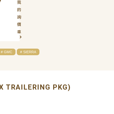
我
的
詢
價
車
# GMC
# SIERRA
X TRAILERING PKG)