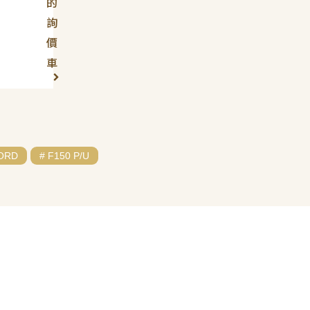
的
詢
價
車
FORD
# F150 P/U