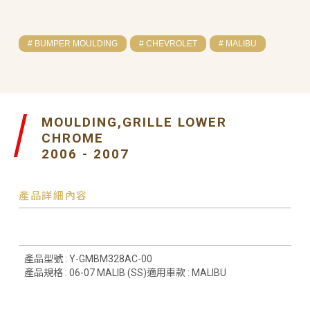
# BUMPER MOULDING
# CHEVROLET
# MALIBU
MOULDING,GRILLE LOWER
CHROME
2006 - 2007
產品詳細內容
產品型號 : Y-GMBM328AC-00
產品規格 : 06-07 MALIB (SS)適用車款 : MALIBU