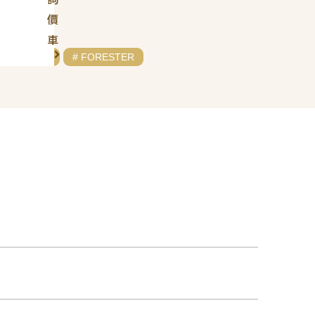
價
車
# SUBARU
# FORESTER