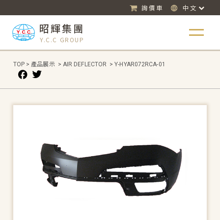
詢價車
中文
昭輝集團
Y.C.C GROUP
TOP
>
產品展示
>
AIR DEFLECTOR
>
Y-HYAR072RCA-01