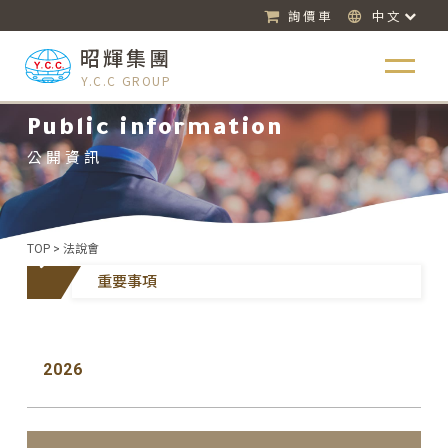
詢價車
中文
昭輝集團
Y.C.C GROUP
Public information
公開資訊
TOP
>
法說會
重要事項
重要事
項
報告書
2026
經營團
隊