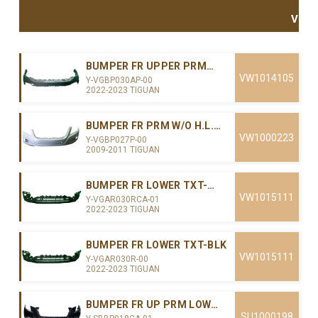
VALANCE
BUMPER FR UPPER PRM
W/TOW HOLE W/O CAMERA
VW1014105
Y-VGBP030AP-00
2022-2023 TIGUAN
BUMPER FR PRM W/O H.L.
WASHER W/PARKING
VW1000223
Y-VGBP027P-00
AID(TYPE1)
2009-2011 TIGUAN
BUMPER FR LOWER TXT-
BLK(CAPA)
VW1015111
Y-VGAR030RCA-01
2022-2023 TIGUAN
BUMPER FR LOWER TXT-BLK
VW1015111
Y-VGAR030R-00
2022-2023 TIGUAN
BUMPER FR UP PRM LOW
TXT-BLK(CAPA)
SU1000198