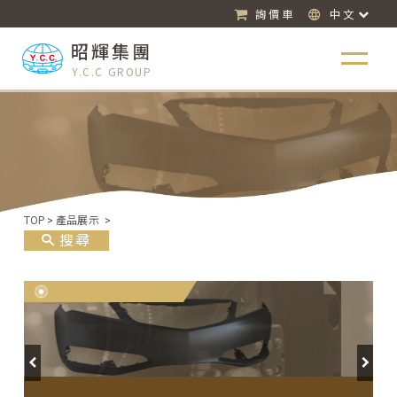
詢價車
中文
昭輝集團
Y.C.C GROUP
TOP
>
產品展示
>
搜尋