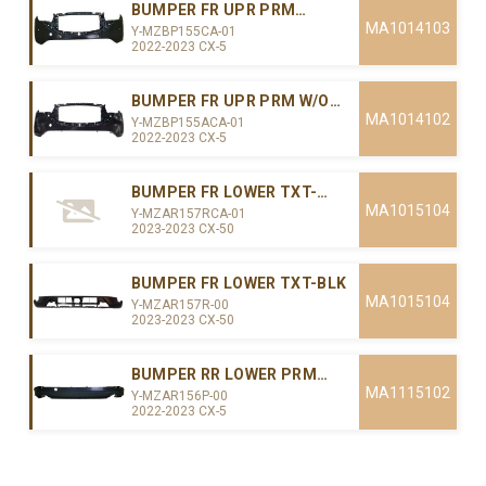
BUMPER FR UPR PRM
W/PARKING SENSORS(CAPA)
MA1014103
Y-MZBP155CA-01
2022-2023 CX-5
BUMPER FR UPR PRM W/O
PARKING SENSORS(CAPA)
MA1014102
Y-MZBP155ACA-01
2022-2023 CX-5
BUMPER FR LOWER TXT-
BLK(CAPA)
MA1015104
Y-MZAR157RCA-01
2023-2023 CX-50
BUMPER FR LOWER TXT-BLK
MA1015104
Y-MZAR157R-00
2023-2023 CX-50
BUMPER RR LOWER PRM
W/TOW HOLE
MA1115102
Y-MZAR156P-00
2022-2023 CX-5