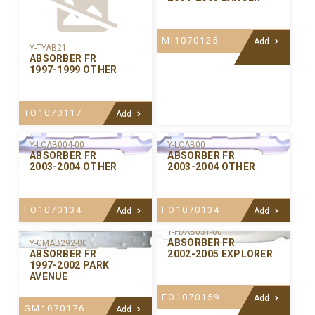
MI1070125
Add
Y-TYAB21
ABSORBER FR
1997-1999 OTHER
TO1070117
Add
Y-LCAB004-00
Y-LCAB00
ABSORBER FR
ABSORBER FR
2003-2004 OTHER
2003-2004 OTHER
FO1070134
FO1070134
Add
Add
Y-FDAB051-00
ABSORBER FR
Y-GMAB292-00
2002-2005 EXPLORER
ABSORBER FR
1997-2002 PARK
AVENUE
FO1070159
Add
GM1070176
Add