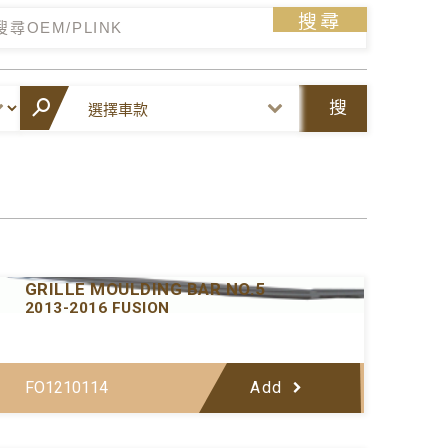
搜尋
搜
尋
Y-FDGM097LWB-00
GRILLE MOULDING BAR NO.5
2013-2016 FUSION
FO1210114
Add