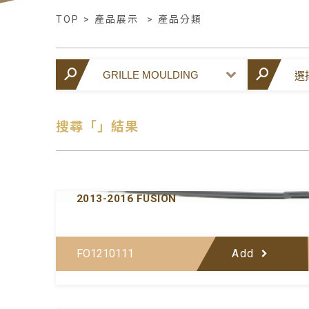
TOP
>
產品展示
>
產品分類
搜尋「」結果
Y-FDGM097UPB-00
GRILLE MOULDING BAR NO.2
2013-2016 FUSION
FO1210111
Add
Y-FDGM097LWA-00
GRILLE MOULDING BAR NO.4