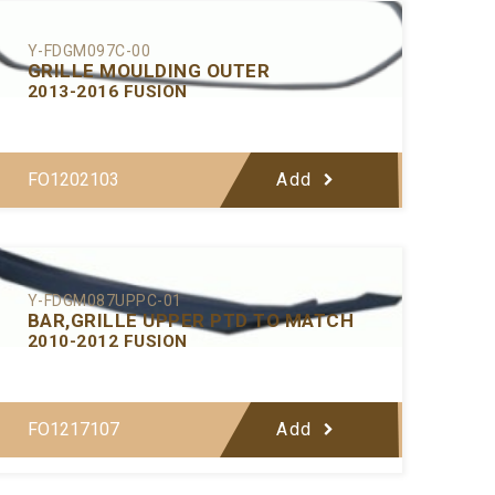
Y-FDGM097C-00
GRILLE MOULDING OUTER
2013-2016 FUSION
FO1202103
Add
Y-FDGM087UPPC-01
BAR,GRILLE UPPER PTD TO MATCH
2010-2012 FUSION
FO1217107
Add