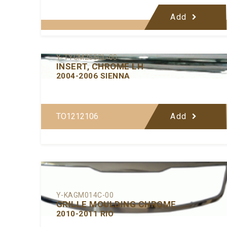
Add
Y-TYGM255CL-00
INSERT, CHROME LH
2004-2006 SIENNA
TO1212106
Add
Y-KAGM014C-00
GRILLE MOULDING CHROME
2010-2011 RIO