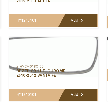
2012-2013 ACCENT
HY1213101
Add
Y-HYGM018C-00
BEZEL GRILLE, CHROME
2010-2012 SANTA FE
HY1210101
Add