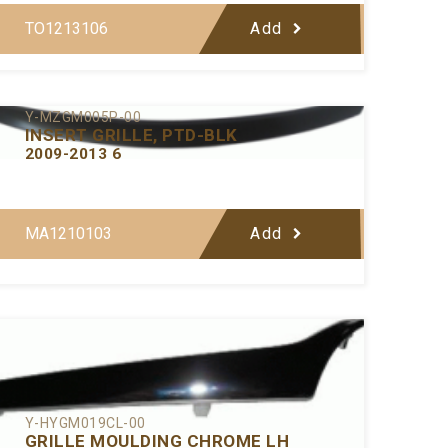
TO1213106
Add
Y-MZGM005P-00
INSERT GRILLE, PTD-BLK
2009-2013 6
MA1210103
Add
Y-HYGM019CL-00
GRILLE MOULDING CHROME LH