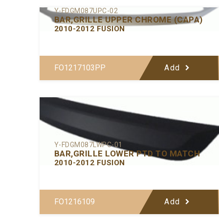
Y-FDGM087UPC-02
BAR,GRILLE UPPER CHROME (CAPA)
2010-2012 FUSION
FO1217103PP
Add
Y-FDGM087LWPC-01
BAR,GRILLE LOWER PTD TO MATCH
2010-2012 FUSION
FO1216109
Add