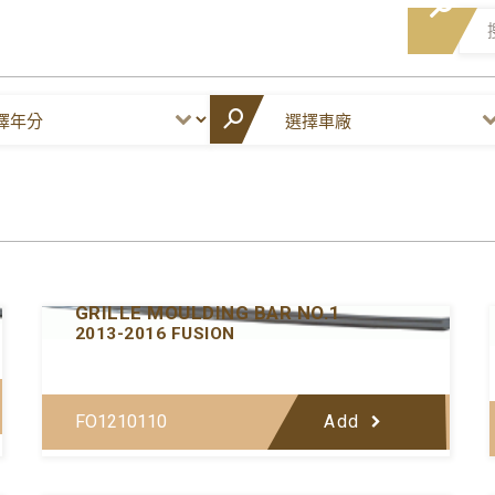
Y-FDGM097UPA-00
GRILLE MOULDING BAR NO.1
2013-2016 FUSION
FO1210110
Add
Y-FDGM097CE-00
GRILLE MOULDING BAR NO.3