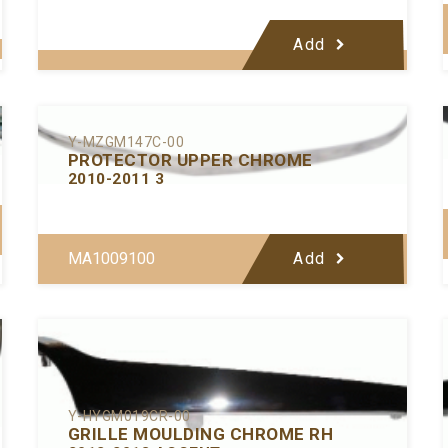
Add
Y-MZGM147C-00
PROTECTOR UPPER CHROME
2010-2011 3
MA1009100
Add
Y-HYGM019CR-00
GRILLE MOULDING CHROME RH