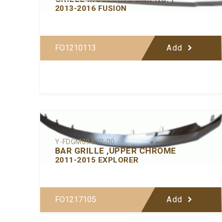
2013-2016 FUSION
FO1210113
Add
Y-FDGM094UP-00
BAR GRILLE ,UPPER CHROME
2011-2015 EXPLORER
FO1217105
Add