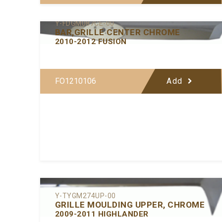
Y-FDGM087CE-00
BAR,GRILLE CENTER CHROME
2010-2012 FUSION
FO1210106
Add
Y-TYGM274UP-00
GRILLE MOULDING UPPER, CHROME
2009-2011 HIGHLANDER