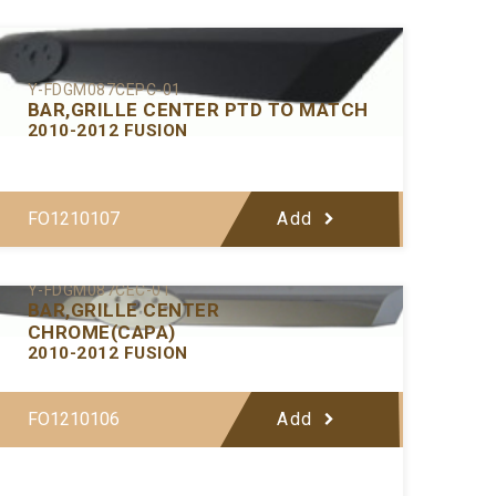
Y-FDGM087CEPC-01
BAR,GRILLE CENTER PTD TO MATCH
2010-2012 FUSION
FO1210107
Add
Y-FDGM087CEC-01
BAR,GRILLE CENTER
CHROME(CAPA)
2010-2012 FUSION
FO1210106
Add