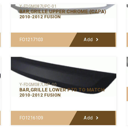
Y-FDGM087UPC-01
BAR,GRILLE UPPER CHROME (CAPA)
2010-2012 FUSION
FO1217103
Add
Y-FDGM087LWP-00
BAR,GRILLE LOWER PTD TO MATCH
2010-2012 FUSION
FO1216109
Add