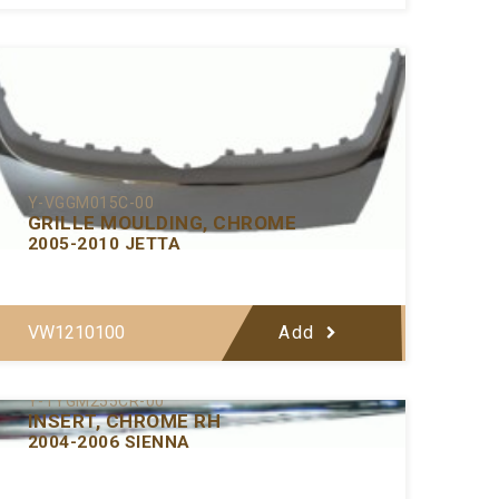
Y-VGGM015C-00
GRILLE MOULDING, CHROME
2005-2010 JETTA
VW1210100
Add
Y-TYGM255CR-00
INSERT, CHROME RH
2004-2006 SIENNA