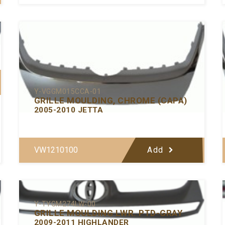
Y-VGGM015CCA-01
GRILLE MOULDING, CHROME (CAPA)
2005-2010 JETTA
VW1210100
Add
Y-TYGM274LW-00
GRILLE MOULDING LWR. PTD-GRAY
2009-2011 HIGHLANDER